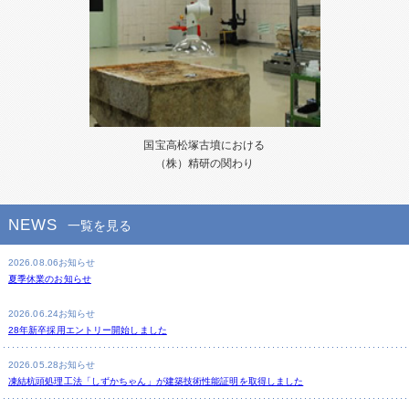
国宝高松塚古墳における
（株）精研の関わり
NEWS
一覧を見る
2026.08.06
お知らせ
夏季休業のお知らせ
2026.06.24
お知らせ
28年新卒採用エントリー開始しました
2026.05.28
お知らせ
凍結杭頭処理工法「しずかちゃん」が建築技術性能証明を取得しました